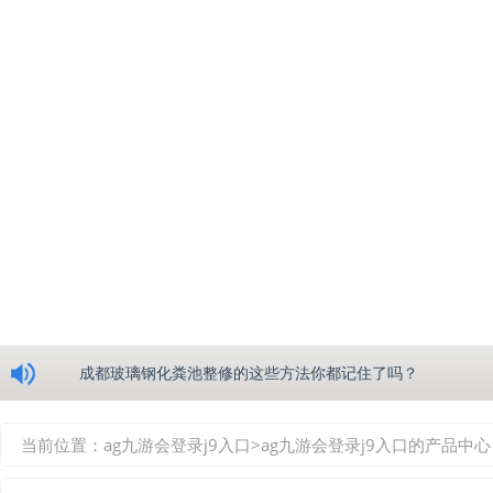
浅析绵阳玻璃钢化粪池的生产工艺
成都玻璃钢化粪池整修的这些方法你都记住了吗？
重庆玻璃钢化粪池的具备的这些优点你都知道吗？
当前位置：
ag九游会登录j9入口
>
ag九游会登录j9入口的产品中心
如何选择质量较好的四川玻璃钢化粪池？记住这三点