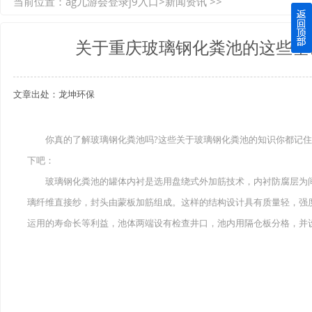
当前位置：
ag九游会登录j9入口
>
新闻资讯
>>
如何选择质量较好的四川玻璃钢化粪池？记住这三点
关于重庆玻璃钢化粪池的这些基
四川玻璃钢化粪池逐渐取代传统玻璃钢化粪池的这几点原因
文章出处：龙坤环保
关于重庆玻璃钢化粪池的这些基础知识你都记住了吗？
四川玻璃钢化粪池选购时应该如何进行挑选？
你真的了解玻璃钢化粪池吗?这些关于玻璃钢化粪池的知识你都记住
下吧：
在安装绵阳玻璃钢化粪池时可能遇到这些难题
玻璃钢化粪池的罐体内衬是选用盘绕式外加筋技术，内衬防腐层为间
使用成都玻璃钢化粪池的七大好处你都记住了吗？
璃纤维直接纱，封头由蒙板加筋组成。这样的结构设计具有质量轻，强
运用的寿命长等利益，池体两端设有检查井口，池内用隔仓板分格，并