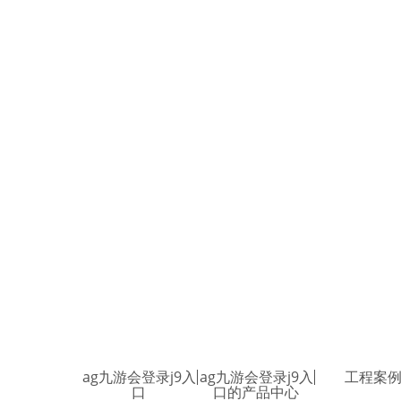
ag九游会登录j9入
ag九游会登录j9入
工程案
口
口的产品中心