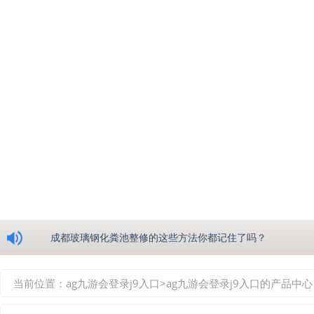
浅析绵阳玻璃钢化粪池的生产工艺
成都玻璃钢化粪池整修的这些方法你都记住了吗？
重庆玻璃钢化粪池的具备的这些优点你都知道吗？
当前位置：
ag九游会登录j9入口
>
ag九游会登录j9入口的产品中心
如何选择质量较好的四川玻璃钢化粪池？记住这三点