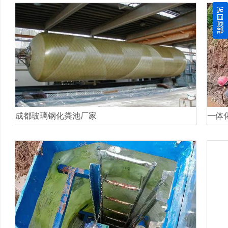
四川玻璃钢化粪池逐渐取代传统玻璃钢化粪池的这几点原因
关于重庆玻璃钢化粪池的这些基础知识你都记住了吗？
四川玻璃钢化粪池选购时应该如何进行挑选？
在安装绵阳玻璃钢化粪池时可能遇到这些难题
成都玻璃钢化粪池厂家
一体
使用成都玻璃钢化粪池的七大好处你都记住了吗？