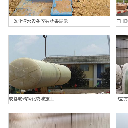
一体化污水设备安装效果展示
四川
成都玻璃钢化粪池施工
9立