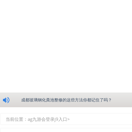
浅析绵阳玻璃钢化粪池的生产工艺
成都玻璃钢化粪池整修的这些方法你都记住了吗？
重庆玻璃钢化粪池的具备的这些优点你都知道吗？
当前位置：
ag九游会登录j9入口
>
如何选择质量较好的四川玻璃钢化粪池？记住这三点