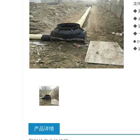
龙
◆
关于重庆玻璃钢化粪池的这些基础知识你都记住
◆
◆
四川玻璃钢化粪池选购时应该如何进行挑选？
◆
◆ 
在安装绵阳玻璃钢化粪池时可能遇到这些难题
◆ 
使用成都玻璃钢化粪池的七大好处你都记住了吗
产品详情