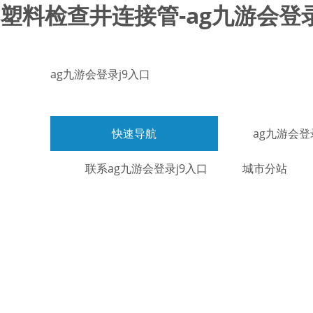
塑料检查井连接管-ag九游会登录
ag九游会登录j9入口
快速导航
ag九游会登
联系ag九游会登录j9入口
城市分站