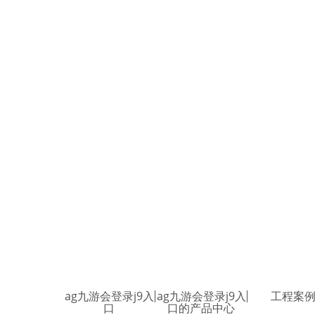
ag九游会登录j9入
ag九游会登录j9入
工程案
口
口的产品中心