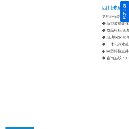
四川玻璃钢
四川玻璃钢化粪池逐渐取代传统玻璃钢化粪池的这几点原因
龙坤环保新型材
◆ 新型玻璃钢
关于重庆玻璃钢化粪池的这些基础知识你都记住了吗？
◆ 成品模压玻
◆ 玻璃钢隔油池
四川玻璃钢化粪池选购时应该如何进行挑选？
◆ 一体化污水
◆ pe塑料检查井
在安装绵阳玻璃钢化粪池时可能遇到这些难题
◆ 咨询热线：13
使用成都玻璃钢化粪池的七大好处你都记住了吗？