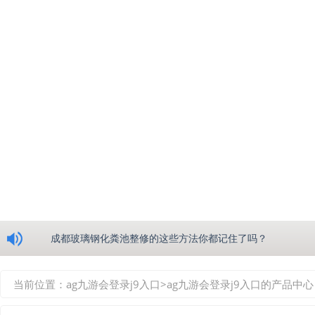
浅析绵阳玻璃钢化粪池的生产工艺
成都玻璃钢化粪池整修的这些方法你都记住了吗？
重庆玻璃钢化粪池的具备的这些优点你都知道吗？
当前位置：
ag九游会登录j9入口
>
ag九游会登录j9入口的产品中心
如何选择质量较好的四川玻璃钢化粪池？记住这三点