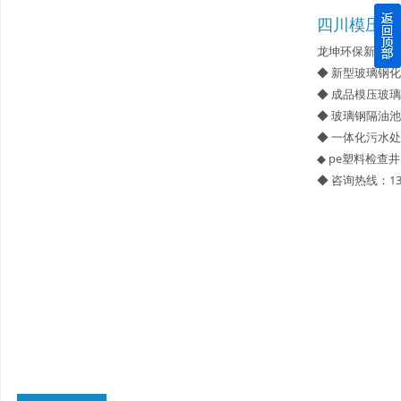
四川模压玻
四川玻璃钢化粪池逐渐取代传统玻璃钢化粪池的这几点原因
龙坤环保新型材
◆ 新型玻璃钢
关于重庆玻璃钢化粪池的这些基础知识你都记住了吗？
◆ 成品模压玻
◆ 玻璃钢隔油池
四川玻璃钢化粪池选购时应该如何进行挑选？
◆ 一体化污水
◆ pe塑料检查井
在安装绵阳玻璃钢化粪池时可能遇到这些难题
◆ 咨询热线：13
使用成都玻璃钢化粪池的七大好处你都记住了吗？