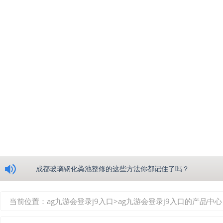
浅析绵阳玻璃钢化粪池的生产工艺
成都玻璃钢化粪池整修的这些方法你都记住了吗？
重庆玻璃钢化粪池的具备的这些优点你都知道吗？
当前位置：
ag九游会登录j9入口
>
ag九游会登录j9入口的产品中心
如何选择质量较好的四川玻璃钢化粪池？记住这三点