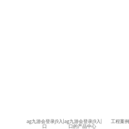
ag九游会登录j9入
ag九游会登录j9入
工程案
口
口的产品中心