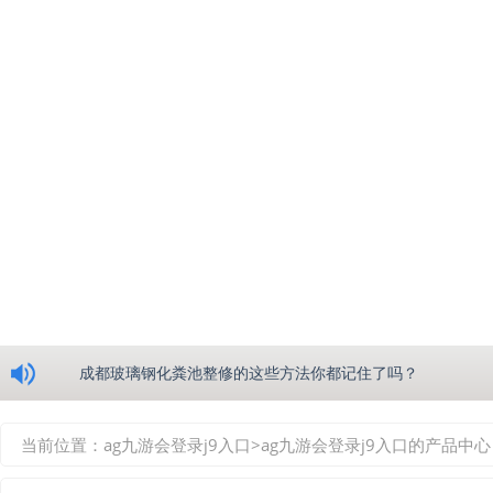
浅析绵阳玻璃钢化粪池的生产工艺
成都玻璃钢化粪池整修的这些方法你都记住了吗？
重庆玻璃钢化粪池的具备的这些优点你都知道吗？
当前位置：
ag九游会登录j9入口
>
ag九游会登录j9入口的产品中心
如何选择质量较好的四川玻璃钢化粪池？记住这三点