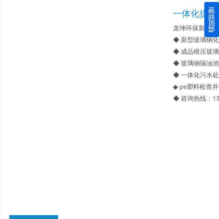
一体化提升
四川玻璃钢化粪池逐渐取代传统玻璃钢化粪池的这几点原因
龙坤环保新型材
◆ 新型玻璃钢
关于重庆玻璃钢化粪池的这些基础知识你都记住了吗？
◆ 成品模压玻
◆ 玻璃钢隔油池
四川玻璃钢化粪池选购时应该如何进行挑选？
◆ 一体化污水
◆ pe塑料检查井
在安装绵阳玻璃钢化粪池时可能遇到这些难题
◆ 咨询热线：13
使用成都玻璃钢化粪池的七大好处你都记住了吗？