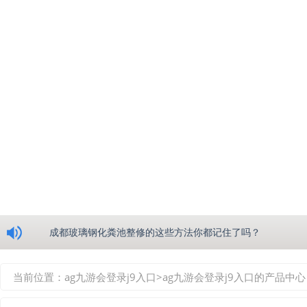
浅析绵阳玻璃钢化粪池的生产工艺
成都玻璃钢化粪池整修的这些方法你都记住了吗？
重庆玻璃钢化粪池的具备的这些优点你都知道吗？
当前位置：
ag九游会登录j9入口
>
ag九游会登录j9入口的产品中心
如何选择质量较好的四川玻璃钢化粪池？记住这三点