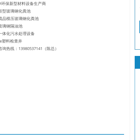
坤环保新型材料设备生产商
 新型玻璃钢化粪池
了吗？
 成品模压玻璃钢化粪池
 玻璃钢隔油池
 一体化污水处理设备
pe塑料检查井
咨询热线：13980537141（陈总）
？