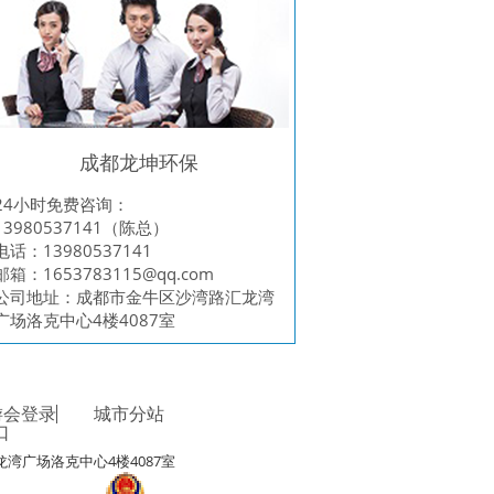
成都龙坤环保
24小时免费咨询：
13980537141（陈总）
电话：13980537141
邮箱：
1653783115@qq.com
公司地址：成都市金牛区沙湾路汇龙湾
广场洛克中心4楼4087室
游会登录
城市分站
口
湾广场洛克中心4楼4087室