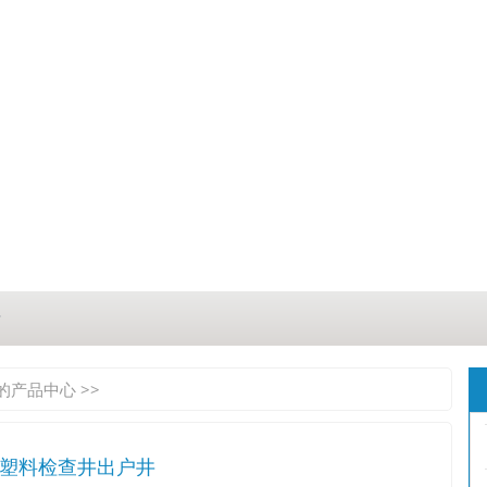
？
？
口的产品中心
>>
三点
e塑料检查井出户井
这几点原因你都记住了吗？