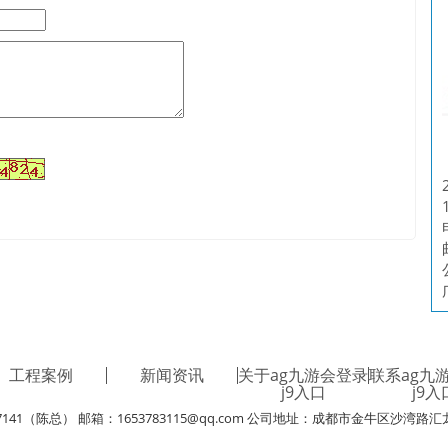
工程案例
新闻资讯
关于ag九游会登录
联系ag九
j9入口
j9入
7141（陈总） 邮箱：
1653783115@qq.com
公司地址：成都市金牛区沙湾路汇龙