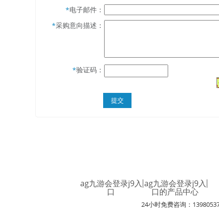
电子邮件：
*
采购意向描述：
*
验证码：
*
ag九游会登录j9入
ag九游会登录j9入
口
口的产品中心
24小时免费咨询：1398053