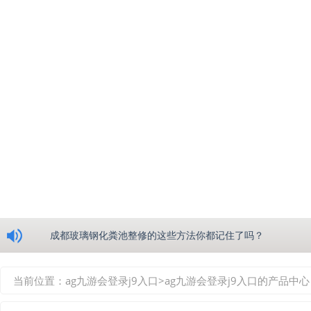
浅析绵阳玻璃钢化粪池的生产工艺
成都玻璃钢化粪池整修的这些方法你都记住了吗？
重庆玻璃钢化粪池的具备的这些优点你都知道吗？
当前位置：
ag九游会登录j9入口
>
ag九游会登录j9入口的产品中心
如何选择质量较好的四川玻璃钢化粪池？记住这三点