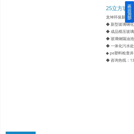
25立方玻
四川玻璃钢化粪池逐渐取代传统玻璃钢化粪池的这几点原因
龙坤环保新型材
◆ 新型玻璃钢
关于重庆玻璃钢化粪池的这些基础知识你都记住了吗？
◆ 成品模压玻
◆ 玻璃钢隔油池
四川玻璃钢化粪池选购时应该如何进行挑选？
◆ 一体化污水
◆ pe塑料检查井
在安装绵阳玻璃钢化粪池时可能遇到这些难题
◆ 咨询热线：13
使用成都玻璃钢化粪池的七大好处你都记住了吗？