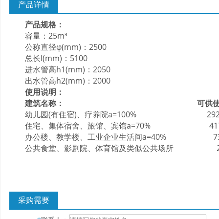
产品详情
产品规格：
容量：25m³
公称直径φ(mm)：2500
总长l(mm)：5100
进水管高h1(mm)：2050
出水管高h2(mm)：2000
使用说明：
建筑名称：
可供
幼儿园(有住宿)、疗养院a=100% 292-2
住宅、集体宿舍、旅馆、宾馆a=70% 417-
办公楼、教学楼、工业企业生活间a=40% 730-
公共食堂、影剧院、体育馆及类似公共场所 2920
采购需要