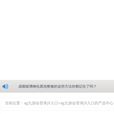
浅析绵阳玻璃钢化粪池的生产工艺
成都玻璃钢化粪池整修的这些方法你都记住了吗？
重庆玻璃钢化粪池的具备的这些优点你都知道吗？
当前位置：
ag九游会登录j9入口
>
ag九游会登录j9入口的产品中心
如何选择质量较好的四川玻璃钢化粪池？记住这三点