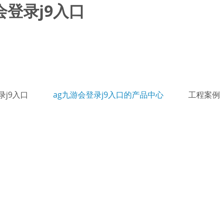
会登录j9入口
录j9入口
ag九游会登录j9入口的产品中心
工程案例