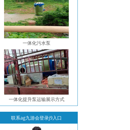
一体化污水泵
一体化提升泵运输展示方式
联系ag九游会登录j9入口