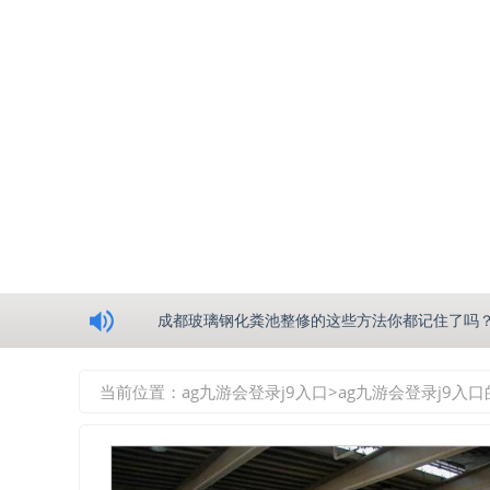
浅析绵阳玻璃钢化粪池的生产工艺
成都玻璃钢化粪池整修的这些方法你都记住了吗
重庆玻璃钢化粪池的具备的这些优点你都知道吗
当前位置：
ag九游会登录j9入口
>
ag九游会登录j9入
如何选择质量较好的四川玻璃钢化粪池？记住这
四川玻璃钢化粪池逐渐取代传统玻璃钢化粪池的