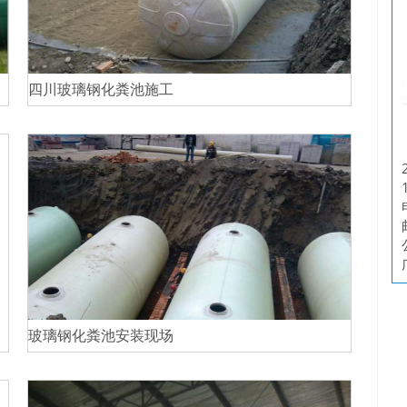
四川玻璃钢化粪池施工
玻璃钢化粪池安装现场