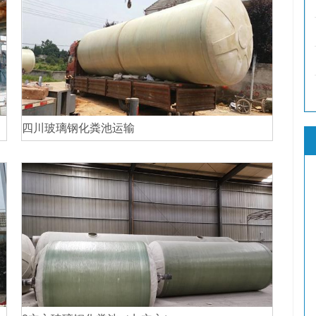
了吗？
四川玻璃钢化粪池运输
？