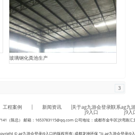
玻璃钢化粪池生产
3
工程案例
新闻资讯
关于ag九游会登录
联系ag九
j9入口
j9入
7141（陈总） 邮箱：
1653783115@qq.com
公司地址：成都市金牛区沙湾路汇龙
opyright © ag九游会登录j9入口的版权所有: 成都龙坤环保 ")); ag九游会登