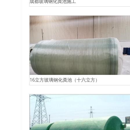
成都玻璃钢化粪池施工
16立方玻璃钢化粪池（十六立方）