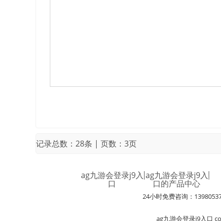
记录总数：28条 | 页数：3页
ag九游会登录j9入
ag九游会登录j9入
口
口的产品中心
24小时免费咨询：1398053
ag九游会登录j9入口 c