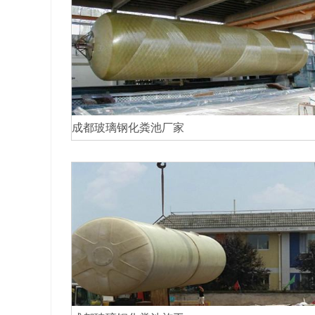
关于重庆玻璃钢化粪池的这些基础知识你都记住
四川玻璃钢化粪池选购时应该如何进行挑选？
在安装绵阳玻璃钢化粪池时可能遇到这些难题
成都玻璃钢化粪池厂家
使用成都玻璃钢化粪池的七大好处你都记住了吗