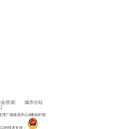
游会登录
城市分站
口
湾广场洛克中心4楼4087室
录j9入口的技术支持：