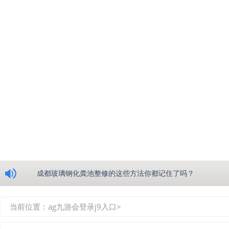
浅析绵阳玻璃钢化粪池的生产工艺
成都玻璃钢化粪池整修的这些方法你都记住了吗？
重庆玻璃钢化粪池的具备的这些优点你都知道吗？
当前位置：
ag九游会登录j9入口
>
如何选择质量较好的四川玻璃钢化粪池？记住这三点