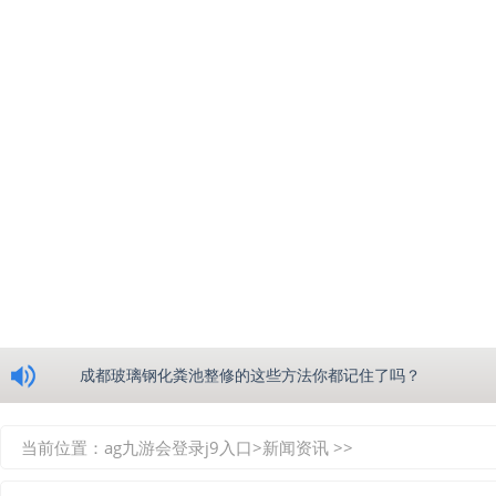
浅析绵阳玻璃钢化粪池的生产工艺
成都玻璃钢化粪池整修的这些方法你都记住了吗？
重庆玻璃钢化粪池的具备的这些优点你都知道吗？
当前位置：
ag九游会登录j9入口
>
新闻资讯
>>
如何选择质量较好的四川玻璃钢化粪池？记住这三点