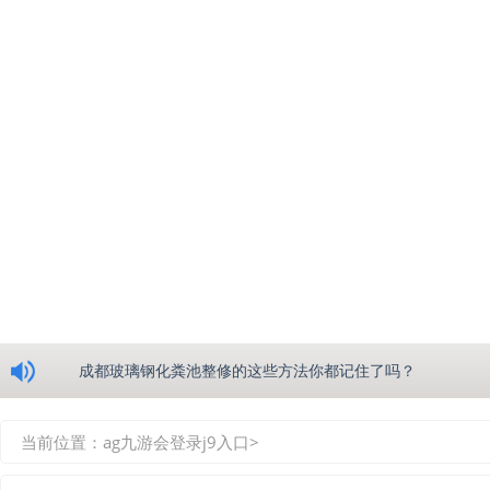
浅析绵阳玻璃钢化粪池的生产工艺
成都玻璃钢化粪池整修的这些方法你都记住了吗？
重庆玻璃钢化粪池的具备的这些优点你都知道吗？
当前位置：
ag九游会登录j9入口
>
如何选择质量较好的四川玻璃钢化粪池？记住这三点