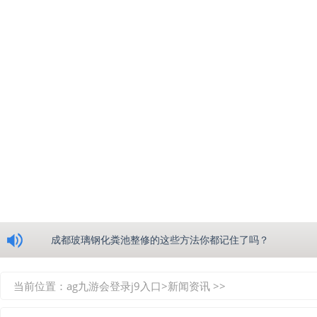
浅析绵阳玻璃钢化粪池的生产工艺
成都玻璃钢化粪池整修的这些方法你都记住了吗？
重庆玻璃钢化粪池的具备的这些优点你都知道吗？
当前位置：
ag九游会登录j9入口
>
新闻资讯
>>
如何选择质量较好的四川玻璃钢化粪池？记住这三点