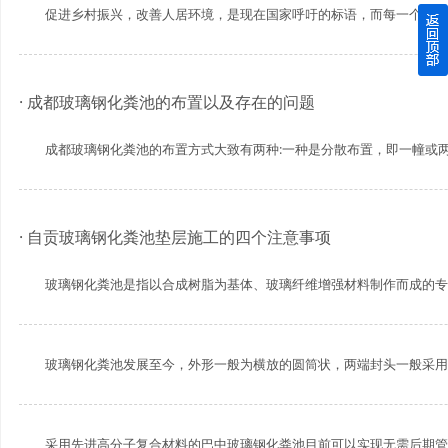
促进乡村振兴，改善人居环境，是现在国家呼吁的标语，而每一个乡村乡镇
四川玻璃钢化粪池逐渐取代传统玻璃钢化粪池的这几点原因
关于重庆玻璃钢化粪池的这些基础知识你都记住了吗？
· 成都玻璃钢化粪池的布置以及存在的问题
四川玻璃钢化粪池选购时应该如何进行挑选？
成都玻璃钢化粪池的布置方式大致有两种:一种是分散布置，即一幢或两幢
在安装绵阳玻璃钢化粪池时可能遇到这些难题
· 自贡玻璃钢化粪池垫层施工的四个注意事项
使用成都玻璃钢化粪池的七大好处你都记住了吗？
玻璃钢化粪池是指以合成树脂为基体、玻璃纤维增强材料制作而成的专门用
玻璃钢化粪池发展至今，外形一般为横放的圆筒状，两端封头一般采用力学
采用先进高分子复合材料的巴中玻璃钢化粪池目前可以实现无需后期管理，