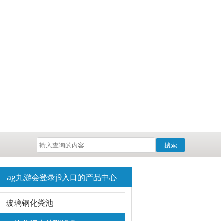
搜索
ag九游会登录j9入口的产品中心
玻璃钢化粪池