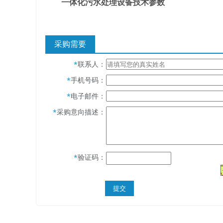
一体化污水处理设备技术参数
采购需要
联系人：
*
手机号码：
*
电子邮件：
*
采购意向描述：
*
验证码：
*