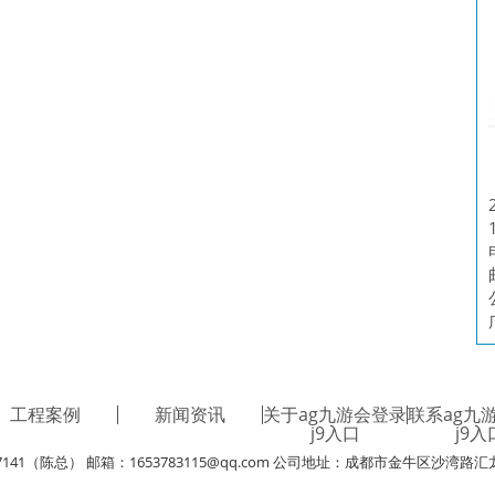
工程案例
新闻资讯
关于ag九游会登录
联系ag九
j9入口
j9入
7141（陈总） 邮箱：
1653783115@qq.com
公司地址：成都市金牛区沙湾路汇龙