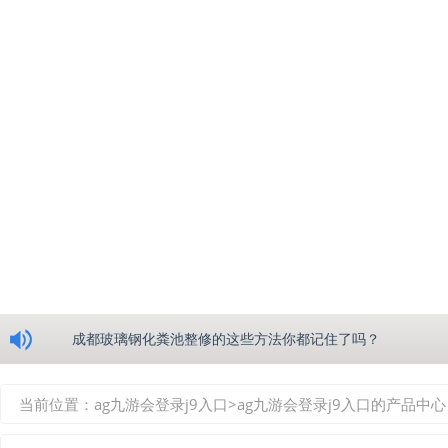
浅析绵阳玻璃钢化粪池的生产工艺
成都玻璃钢化粪池整修的这些方法你都记住了吗？
重庆玻璃钢化粪池的具备的这些优点你都知道吗？
当前位置：
ag九游会登录j9入口
>
ag九游会登录j9入口的产品中心
如何选择质量较好的四川玻璃钢化粪池？记住这三点