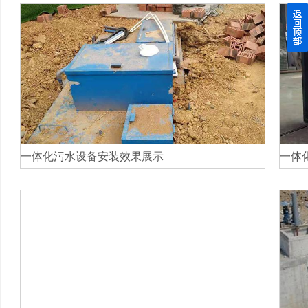
四川玻璃钢化粪池逐渐取代传统玻璃钢化粪池的这几点原因
关于重庆玻璃钢化粪池的这些基础知识你都记住了吗？
四川玻璃钢化粪池选购时应该如何进行挑选？
在安装绵阳玻璃钢化粪池时可能遇到这些难题
一体化污水设备安装效果展示
一体
使用成都玻璃钢化粪池的七大好处你都记住了吗？