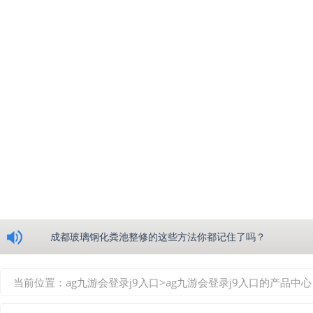
浅析绵阳玻璃钢化粪池的生产工艺
成都玻璃钢化粪池整修的这些方法你都记住了吗？
重庆玻璃钢化粪池的具备的这些优点你都知道吗？
当前位置：
ag九游会登录j9入口
>
ag九游会登录j9入口的产品中心
如何选择质量较好的四川玻璃钢化粪池？记住这三点