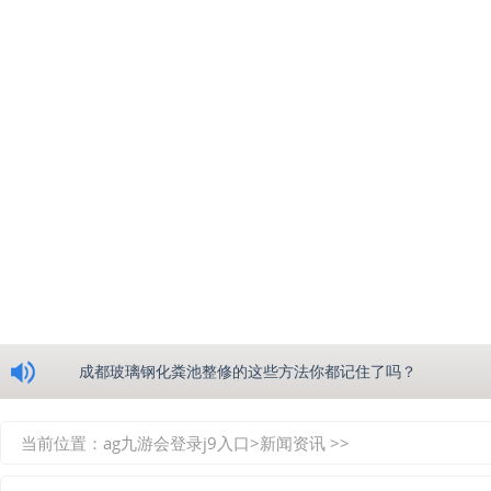
浅析绵阳玻璃钢化粪池的生产工艺
成都玻璃钢化粪池整修的这些方法你都记住了吗？
重庆玻璃钢化粪池的具备的这些优点你都知道吗？
当前位置：
ag九游会登录j9入口
>
新闻资讯
>>
如何选择质量较好的四川玻璃钢化粪池？记住这三点