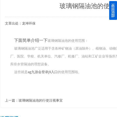
玻璃钢隔油池的使用
四川玻璃钢化粪池逐渐取代传统玻璃钢化粪池的这几点原因
文章出处：龙坤环保
关于重庆玻璃钢化粪池的这些基础知识你都记住了吗？
四川玻璃钢化粪池选购时应该如何进行挑选？
下面简单介绍一下
玻璃钢隔油池的使用范围：
玻璃钢隔油池广泛适用于含各种矿物油（原油除外）、植物油、动物
在安装绵阳玻璃钢化粪池时可能遇到这些难题
厂、医院、学校、机关单位、汽修厂、机修厂、油站和工矿企业等场所
使用成都玻璃钢化粪池的七大好处你都记住了吗？
库排水管隔油的理想设备。
这些就是
ag九游会登录j9入口
的使用范围啦。
上一篇：
玻璃钢隔油池的行使注视事宜