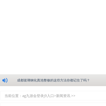
浅析绵阳玻璃钢化粪池的生产工艺
成都玻璃钢化粪池整修的这些方法你都记住了吗？
重庆玻璃钢化粪池的具备的这些优点你都知道吗？
当前位置：
ag九游会登录j9入口
>
新闻资讯
>>
如何选择质量较好的四川玻璃钢化粪池？记住这三点