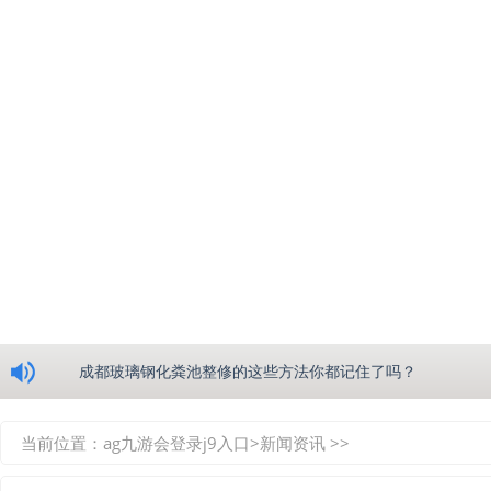
浅析绵阳玻璃钢化粪池的生产工艺
成都玻璃钢化粪池整修的这些方法你都记住了吗？
重庆玻璃钢化粪池的具备的这些优点你都知道吗？
当前位置：
ag九游会登录j9入口
>
新闻资讯
>>
如何选择质量较好的四川玻璃钢化粪池？记住这三点