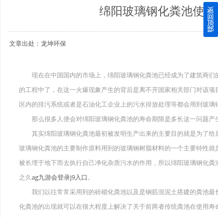
绵阳玻璃钢化粪池使用
四川玻璃钢化粪池逐渐取代传统玻璃钢化粪池的这几点原因
文章出处：龙坤环保
关于重庆玻璃钢化粪池的这些基础知识你都记住了吗？
四川玻璃钢化粪池选购时应该如何进行挑选？
现在在中国国内的市场上，绵阳玻璃钢化粪池已经成为了建筑商们的
的工程中了，在这一火爆现象产生的背后是离不开国家相关部门对该项
在安装绵阳玻璃钢化粪池时可能遇到这些难题
区内的排污系统或者是石油化工企业上的污水排放处理等都会用到玻璃
使用成都玻璃钢化粪池的七大好处你都记住了吗？
那么很多人便会对绵阳玻璃钢化粪池的寿命期限是多长这一问题产
其实绵阳玻璃钢化粪池最初被发明生产出来的主要目的就是为了给后
玻璃钢化粪池的主要制作原料用到的玻璃钢树脂材料的一个主要特性就
被长埋于地下而去执行自己净化杂质污水的作用，所以绵阳玻璃钢化粪
之久
ag九游会登录j9入口
。
我们以往常常采用到的砖砌化粪池以及是钢筋混泥土搭建的粪池最长
化粪池的出现就可以在很大程度上解决了关于前两者传统粪池在使用寿