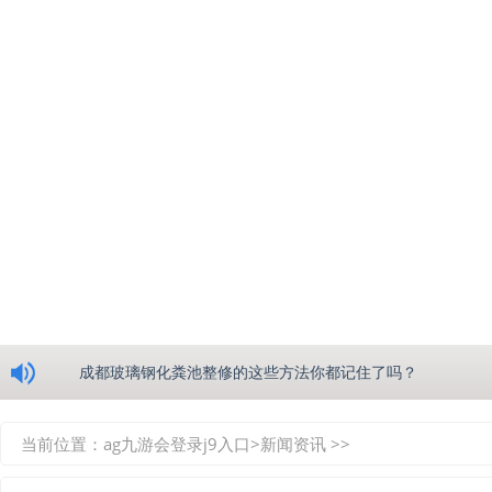
浅析绵阳玻璃钢化粪池的生产工艺
成都玻璃钢化粪池整修的这些方法你都记住了吗？
重庆玻璃钢化粪池的具备的这些优点你都知道吗？
当前位置：
ag九游会登录j9入口
>
新闻资讯
>>
如何选择质量较好的四川玻璃钢化粪池？记住这三点