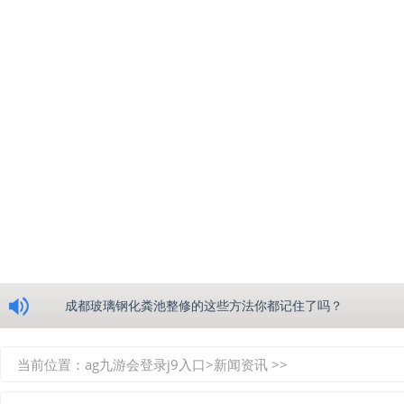
浅析绵阳玻璃钢化粪池的生产工艺
成都玻璃钢化粪池整修的这些方法你都记住了吗？
重庆玻璃钢化粪池的具备的这些优点你都知道吗？
当前位置：
ag九游会登录j9入口
>
新闻资讯
>>
如何选择质量较好的四川玻璃钢化粪池？记住这三点