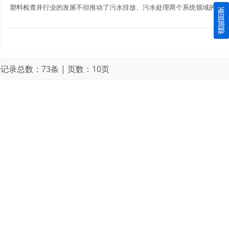
塑料检查井行业的发展不但推动了污水排放、污水处理两个系统领域的产业革
四川玻璃钢化粪池逐渐取代传统玻璃钢化粪池的这几点原因
关于重庆玻璃钢化粪池的这些基础知识你都记住了吗？
记录总数：73条 | 页数：10页
四川玻璃钢化粪池选购时应该如何进行挑选？
在安装绵阳玻璃钢化粪池时可能遇到这些难题
使用成都玻璃钢化粪池的七大好处你都记住了吗？