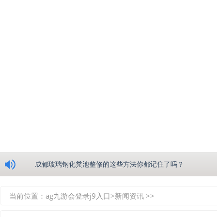
浅析绵阳玻璃钢化粪池的生产工艺
成都玻璃钢化粪池整修的这些方法你都记住了吗？
重庆玻璃钢化粪池的具备的这些优点你都知道吗？
当前位置：
ag九游会登录j9入口
>
新闻资讯
>>
如何选择质量较好的四川玻璃钢化粪池？记住这三点