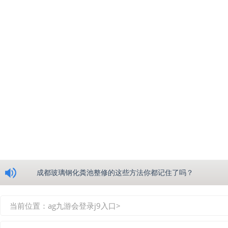
浅析绵阳玻璃钢化粪池的生产工艺
成都玻璃钢化粪池整修的这些方法你都记住了吗？
重庆玻璃钢化粪池的具备的这些优点你都知道吗？
当前位置：
ag九游会登录j9入口
>
如何选择质量较好的四川玻璃钢化粪池？记住这三点