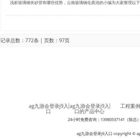
浅析玻璃钢夹砂管有哪些优势，云南玻璃钢化粪池的小编为大家整理以下5点
记录总数：772条 | 页数：97页
ag九游会登录j9入
ag九游会登录j9入
工程案
口
口的产品中心
24小时免费咨询：13980537141（陈总
ag九游会登录j9入口 copyright