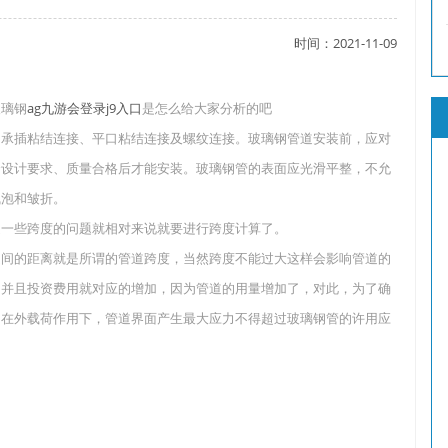
时间：2021-11-09
了吗？
璃钢
ag九游会登录j9入口
是怎么给大家分析的吧
、承插粘结连接、平口粘结连接及螺纹连接。玻璃钢管道安装前，应对
合设计要求、质量合格后才能安装。玻璃钢管的表面应光滑平整，不允
？
气泡和皱折。
一些跨度的问题就相对来说就要进行跨度计算了。
间的距离就是所谓的管道跨度，当然跨度不能过大这样会影响管道的
，并且投资费用就对应的增加，因为管道的用量增加了，对此，为了确
。在外载荷作用下，管道界面产生最大应力不得超过玻璃钢管的许用应