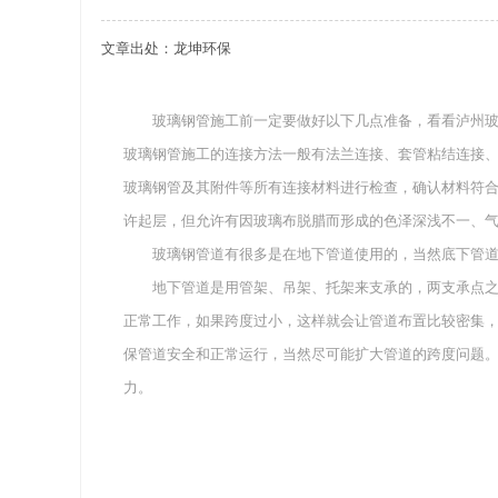
文章出处：龙坤环保
关于重庆玻璃钢化粪池的这些基础知识你都记住
四川玻璃钢化粪池选购时应该如何进行挑选？
玻璃钢管施工前一定要做好以下几点准备，看看泸州玻
玻璃钢管施工的连接方法一般有法兰连接、套管粘结连接
在安装绵阳玻璃钢化粪池时可能遇到这些难题
玻璃钢管及其附件等所有连接材料进行检查，确认材料符
使用成都玻璃钢化粪池的七大好处你都记住了吗
许起层，但允许有因玻璃布脱腊而形成的色泽深浅不一、
玻璃钢管道有很多是在地下管道使用的，当然底下管道
地下管道是用管架、吊架、托架来支承的，两支承点之
正常工作，如果跨度过小，这样就会让管道布置比较密集
保管道安全和正常运行，当然尽可能扩大管道的跨度问题
力。