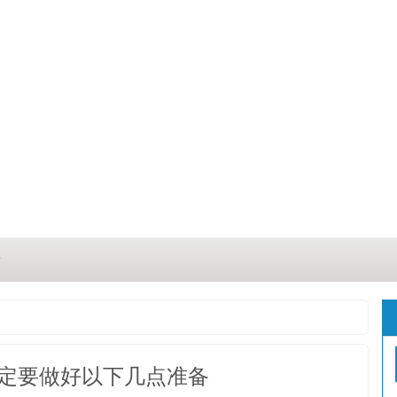
？
？
三点
定要做好以下几点准备
这几点原因你都记住了吗？