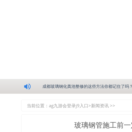
浅析绵阳玻璃钢化粪池的生产工艺
成都玻璃钢化粪池整修的这些方法你都记住了吗
重庆玻璃钢化粪池的具备的这些优点你都知道吗
当前位置：
ag九游会登录j9入口
>
新闻资讯
>>
如何选择质量较好的四川玻璃钢化粪池？记住这
玻璃钢管施工前一
四川玻璃钢化粪池逐渐取代传统玻璃钢化粪池的