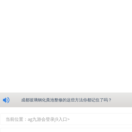
浅析绵阳玻璃钢化粪池的生产工艺
成都玻璃钢化粪池整修的这些方法你都记住了吗？
重庆玻璃钢化粪池的具备的这些优点你都知道吗？
当前位置：
ag九游会登录j9入口
>
如何选择质量较好的四川玻璃钢化粪池？记住这三点