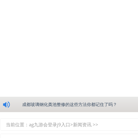
浅析绵阳玻璃钢化粪池的生产工艺
成都玻璃钢化粪池整修的这些方法你都记住了吗？
重庆玻璃钢化粪池的具备的这些优点你都知道吗？
当前位置：
ag九游会登录j9入口
>
新闻资讯
>>
如何选择质量较好的四川玻璃钢化粪池？记住这三点