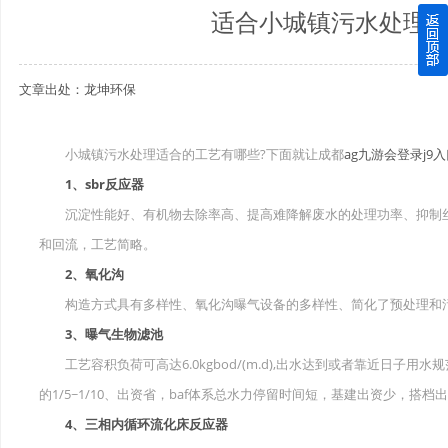
适合小城镇污水处理的
四川玻璃钢化粪池逐渐取代传统玻璃钢化粪池的这几点原因
文章出处：龙坤环保
关于重庆玻璃钢化粪池的这些基础知识你都记住了吗？
四川玻璃钢化粪池选购时应该如何进行挑选？
小城镇污水处理适合的工艺有哪些?下面就让成都
ag九游会登录j9
1、sbr反应器
在安装绵阳玻璃钢化粪池时可能遇到这些难题
沉淀性能好、有机物去除率高、提高难降解废水的处理功率、抑制丝
使用成都玻璃钢化粪池的七大好处你都记住了吗？
和回流，工艺简略。
2、氧化沟
构造方式具有多样性、氧化沟曝气设备的多样性、简化了预处理和
3、曝气生物滤池
工艺容积负荷可高达6.0kgbod/(m.d),出水达到或者靠近日子
的1/5~1/10、出资省，baf体系总水力停留时间短，基建出资少，搭档
4、三相内循环流化床反应器