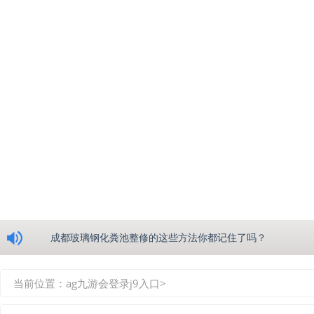
浅析绵阳玻璃钢化粪池的生产工艺
成都玻璃钢化粪池整修的这些方法你都记住了吗？
重庆玻璃钢化粪池的具备的这些优点你都知道吗？
当前位置：
ag九游会登录j9入口
>
如何选择质量较好的四川玻璃钢化粪池？记住这三点