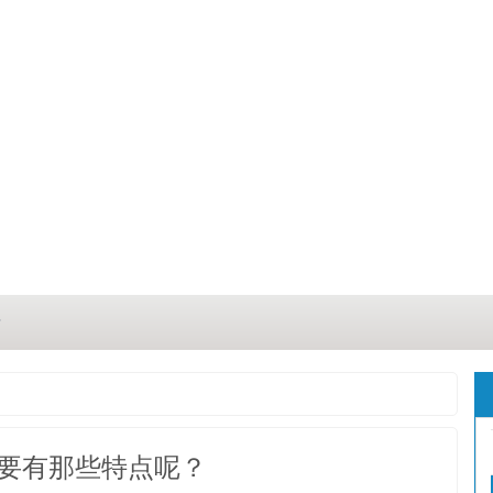
？
？
三点
要有那些特点呢？
这几点原因你都记住了吗？