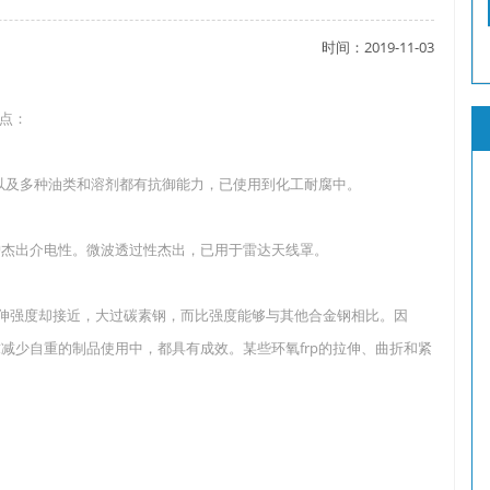
时间：2019-11-03
了吗？
点：
以及多种油类和溶剂都有抗御能力，已使用到化工耐腐中。
？
杰出介电性。微波透过性杰出，已用于雷达天线罩。
但是拉伸强度却接近，大过碳素钢，而比强度能够与其他合金钢相比。因
减少自重的制品使用中，都具有成效。某些环氧frp的拉伸、曲折和紧