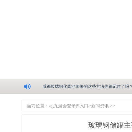
浅析绵阳玻璃钢化粪池的生产工艺
成都玻璃钢化粪池整修的这些方法你都记住了吗
重庆玻璃钢化粪池的具备的这些优点你都知道吗
当前位置：
ag九游会登录j9入口
>
新闻资讯
>>
如何选择质量较好的四川玻璃钢化粪池？记住这
玻璃钢储罐主
四川玻璃钢化粪池逐渐取代传统玻璃钢化粪池的