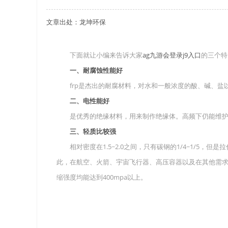
文章出处：龙坤环保
关于重庆玻璃钢化粪池的这些基础知识你都记住
四川玻璃钢化粪池选购时应该如何进行挑选？
下面就让小编来告诉大家
ag九游会登录j9入口
的三个特
一、耐腐蚀性能好
在安装绵阳玻璃钢化粪池时可能遇到这些难题
frp是杰出的耐腐材料，对水和一般浓度的酸、碱、盐
使用成都玻璃钢化粪池的七大好处你都记住了吗
二、电性能好
是优秀的绝缘材料，用来制作绝缘体。高频下仍能维护
三、轻质比较强
相对密度在1.5~2.0之间，只有碳钢的1/4~1/5，
此，在航空、火箭、宇宙飞行器、高压容器以及在其他需求
缩强度均能达到400mpa以上。