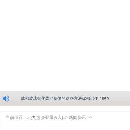
浅析绵阳玻璃钢化粪池的生产工艺
成都玻璃钢化粪池整修的这些方法你都记住了吗？
重庆玻璃钢化粪池的具备的这些优点你都知道吗？
当前位置：
ag九游会登录j9入口
>
新闻资讯
>>
如何选择质量较好的四川玻璃钢化粪池？记住这三点