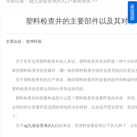
当前位置：
ag九游会登录j9入口
>
新闻资讯
>>
如何选择质量较好的四川玻璃钢化粪池？记住这三点
塑料检查井的主要部件以及其对塑
四川玻璃钢化粪池逐渐取代传统玻璃钢化粪池的这几点原因
文章出处：龙坤环保
关于重庆玻璃钢化粪池的这些基础知识你都记住了吗？
四川玻璃钢化粪池选购时应该如何进行挑选？
关于常常运用塑料检查井的人来说，塑料检查井其实即是一种十分好
家的塑料检查井的质量好，哪一家的塑料检查井报价实惠等疑问仍是会
在安装绵阳玻璃钢化粪池时可能遇到这些难题
关于塑料检查井的出产来说，晓得塑料检查井的首要的部件和构成仍
使用成都玻璃钢化粪池的七大好处你都记住了吗？
塑料检查井的首要运用和出售等这有些的。
塑料检查井的首要构成是什么呢？塑料检查井首要即是由井座、井筒
运用的时分首要即是选用的埋地排水的管材，比如说平壁实壁管、双层轴
了。
关于
ag九游会登录j9入口
的来说，其资料首要是有以下的几种了，分