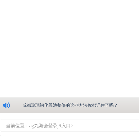
浅析绵阳玻璃钢化粪池的生产工艺
成都玻璃钢化粪池整修的这些方法你都记住了吗？
重庆玻璃钢化粪池的具备的这些优点你都知道吗？
当前位置：
ag九游会登录j9入口
>
如何选择质量较好的四川玻璃钢化粪池？记住这三点