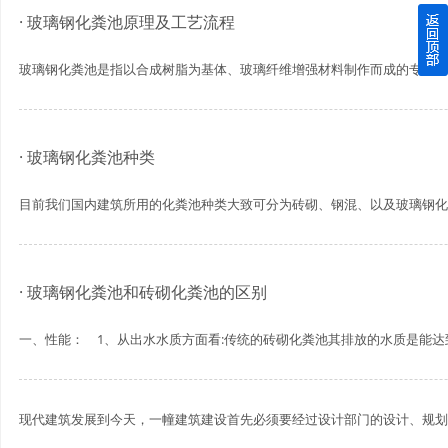
· 玻璃钢化粪池原理及工艺流程
四川玻璃钢化粪池逐渐取代传统玻璃钢化粪池的这几点原因
玻璃钢化粪池是指以合成树脂为基体、玻璃纤维增强材料制作而成的专门用于
关于重庆玻璃钢化粪池的这些基础知识你都记住了吗？
四川玻璃钢化粪池选购时应该如何进行挑选？
· 玻璃钢化粪池种类
在安装绵阳玻璃钢化粪池时可能遇到这些难题
目前我们国内建筑所用的化粪池种类大致可分为砖砌、钢混、以及玻璃钢化粪池
使用成都玻璃钢化粪池的七大好处你都记住了吗？
· 玻璃钢化粪池和砖砌化粪池的区别
一、性能： 1、从出水水质方面看:传统的砖砌化粪池其排放的水质是能达到
现代建筑发展到今天，一幢建筑建设首先必须要经过设计部门的设计、规划然