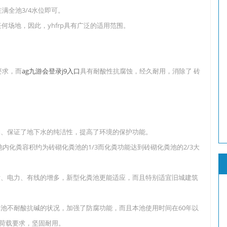
注满全池3/4水位即可。
任何场地，因此，yhfrp具有广泛的适用范围。
要求，而
ag九游会登录j9入口
具有耐酸性抗腐蚀，经久耐用，消除了 砖
染、保证了地下水的纯洁性，提高了环境的保护功能。
池内化粪容积约为砖砌化粪池的1/3而化粪功能达到砖砌化粪池的2/3大
话、电力、有线的增多，新型化粪池更能适应，而且特别适宜旧城建筑
池不耐酸抗碱的状况，加强了防腐功能，而且本池使用时间在60年以
的荷载要求，坚固耐用。