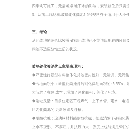
四季均可施工，无需考虑 地下水的影响，安装就位后只需
3、从施工现场看:玻璃钢化粪池1-5号规格齐全适用于大小
三、结论
从化粪池的综合比较看:砖砌化粪池已不能适应现在的环保
砌池不适应酸性土质的状况。
玻璃钢化粪池优点主要表现为：
◆严密性好新型材料整体化粪池密封性好，无渗漏、无污
◆占地面积小：新型化粪池是砖砌化粪池面积的45-55%，
大节约了在建 成本，增加了绿化面积，美化了环境。
◆选址灵活：目前住宅区工程煤气、上下水管、雨水、电
区内化粪池的 更新改造及迁移。
◆耐酸抗碱：玻璃钢材料能耐酸抗碱，彻底消除了砖砌化粪
上永不变形、 不腐烂，并抗压力大，强度上也能满足5吨