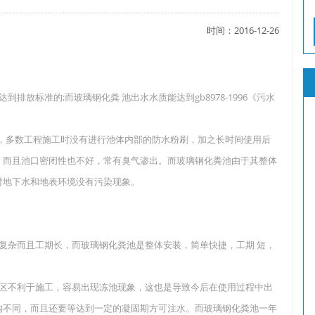
时间：2016-12-26
了吗？
排放标准的;而玻璃钢化粪 池出水水质能达到gb8978-1996《污水
？
，多数工程施工时没有进行池体内部的防水粉刷，加之长时间使用后
；而且池口密闭性也不好，常有臭气渗出。而玻璃钢化粪池由于其整体
对地下水和地表环境没有污染现象。
较复杂而且工期长，而玻璃钢化粪池是整体安装，简单快捷，工期 短，
地区不利于施工，容易出现冻池现象，这也是导致今后在使用过程中出
构不同，而且还要等达到一定的凝固期方可注水。而玻璃钢化粪池一年