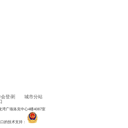
游会登录
城市分站
口
湾广场洛克中心4楼4087室
录j9入口的技术支持：