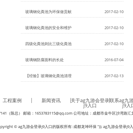
玻璃钢化粪池为环保做贡献
2017-02-10
玻璃钢化粪池的安全和维护
2017-02-10
四级化粪池则比三级化粪池
2017-02-10
玻璃钢防腐面料的长处
2016-07-04
【经验】玻璃钢化粪池清理
2017-02-13
工程案例
新闻资讯
关于ag九游会登录
联系ag九
j9入口
j9入
7141（陈总） 邮箱：
1653783115@qq.com
公司地址：成都市金牛区沙湾路汇龙
opyright © ag九游会登录j9入口的版权所有: 成都龙坤环保 ")); ag九游会登