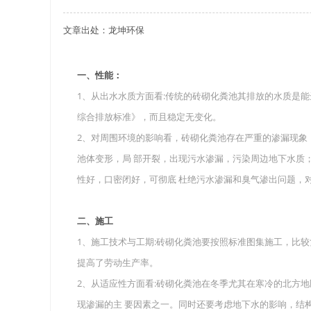
文章出处：龙坤环保
关于重庆玻璃钢化粪池的这些基础知识你都记住
四川玻璃钢化粪池选购时应该如何进行挑选？
一、性能：
1、从出水水质方面看:传统的砖砌化粪池其排放的水质是能达到
在安装绵阳玻璃钢化粪池时可能遇到这些难题
综合排放标准》，而且稳定无变化。
使用成都玻璃钢化粪池的七大好处你都记住了吗
2、对周围环境的影响看，砖砌化粪池存在严重的渗漏现象
池体变形，局 部开裂，出现污水渗漏，污染周边地下水质
性好，口密闭好，可彻底 杜绝污水渗漏和臭气渗出问题，
二、施工
1、施工技术与工期:砖砌化粪池要按照标准图集施工，比
提高了劳动生产率。
2、从适应性方面看:砖砌化粪池在冬季尤其在寒冷的北方
现渗漏的主 要因素之一。同时还要考虑地下水的影响，结