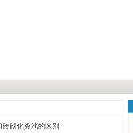
？
？
三点
和砖砌化粪池的区别
这几点原因你都记住了吗？