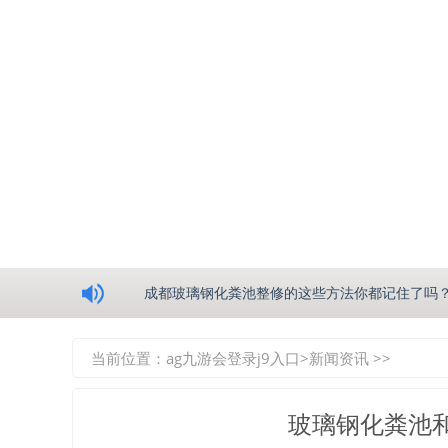
浅析绵阳玻璃钢化粪池的生产工艺
成都玻璃钢化粪池整修的这些方法你都记住了吗
重庆玻璃钢化粪池的具备的这些优点你都知道吗
当前位置：
ag九游会登录j9入口
>
新闻资讯
>>
如何选择质量较好的四川玻璃钢化粪池？记住这
玻璃钢化粪池
四川玻璃钢化粪池逐渐取代传统玻璃钢化粪池的