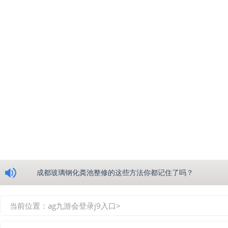
浅析绵阳玻璃钢化粪池的生产工艺
成都玻璃钢化粪池整修的这些方法你都记住了吗？
重庆玻璃钢化粪池的具备的这些优点你都知道吗？
当前位置：
ag九游会登录j9入口
>
如何选择质量较好的四川玻璃钢化粪池？记住这三点