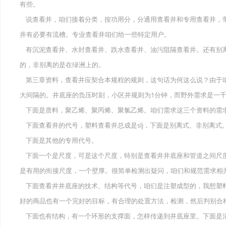
有些。
说查看井，咱们接着分类，按功用分，分通用查看井和专用查看井，
井有必要有流槽。专业查看井咱们给一些特定用户。
有沉泥查看井、水封查看井、跌水查看井、油污阻隔查看井。还有别
的，非别离的是在绿洲上的。
第三章资料，查看井应契合本规程的规则，这句话为何这么说？由于
大间隔的。井底座的负压时刻，小区井规则为1分钟，而野外需求是一
下面是质料，聚乙烯、聚丙烯、聚氯乙烯。咱们需求这三个资料的需
下面查看井的代号，塑料查看井总成是slj，下面是别离式、非别离式
下面是其他的专用代号。
下面一个是尺度，可是这个尺度，特别是查看井井底座和管道之间尺
是有用的衔接尺度，一个壁厚。很简单检测出疑问，咱们和规范需求相
下面查看井井底座的技术、结构等代号，咱们是注塑成型的，我想塑
好的商品也有一个完好的目标，有合理的处置方法，检测，然后判别合
下面也有结构，有一个环形的支撑面，怎样传递到井底座里。下面是