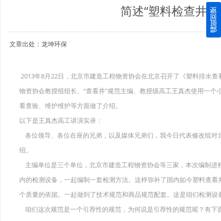
简述“塑料检查井”
四川玻璃钢化粪池逐渐取代传统玻璃钢化粪池的这几点原因
文章出处：龙坤环保
关于重庆玻璃钢化粪池的这些基础知识你都记住了吗？
四川玻璃钢化粪池选购时应该如何进行挑选？
2013年8月22日，北京市建造工程物资协会在北京召开了《塑料排水
物资协会教授组组长、“查看井”规范主编、教授级高工王真杰使用一个
在安装绵阳玻璃钢化粪池时可能遇到这些难题
看查验、维护维护等方面做了介绍。
使用成都玻璃钢化粪池的七大好处你都记住了吗？
以下是王真杰高工讲演实录：
各位领导、各位在座的兄弟，以及媒体兄弟们，我今日代表修改组对
绍。
主编单位是三个单位，北京市建造工程物资协会等三家，本次编制进
内的检测设备，一起编制一套检测方法。这样弥补了国内如今塑料查看
个质量的依据。一起做到了技术规范和商品规范配套。这是咱们检测设
咱们这次规范是一个引荐性的规范，为何说是引荐性的规范呢？有下