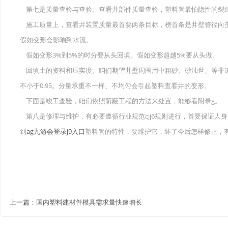
第七是质量查验与查验。查看井部件质量查验，塑料管最怕隐性的裂
施工质量上，查看井装置质量最首要两条目标，榜首条是井壁管径向变形
假如变形会影响到水流。
假如变形3%到5%的时分要从头回填。假如变形超越5%要从头做。
回填土的资料和压实度。咱们期望井壁周围用中粗砂、砂浊世、等非
不小于0.95。分量承重不一样、不均匀会引起塑料查看井的变形。
下面是竣工查验，咱们依照荫蔽工程的方法来处置，能够看附录g。
第八是修理与维护，有必要遵循行业规范cjj6规则进行，首要保证人
到
ag九游会登录j9入口
塑料管的特性，要维护它，坏了今后怎样修正，
上一篇：
国内塑料建材件模具需求量快速增长