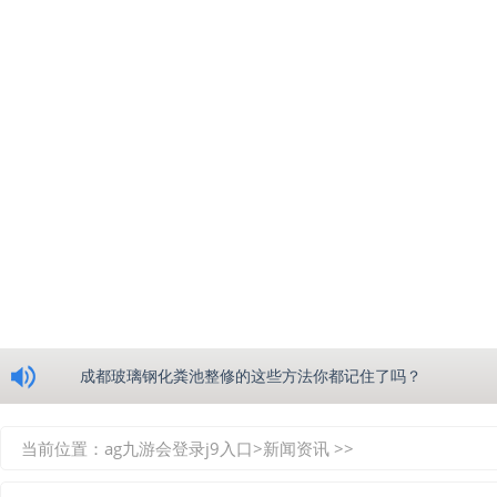
浅析绵阳玻璃钢化粪池的生产工艺
成都玻璃钢化粪池整修的这些方法你都记住了吗？
重庆玻璃钢化粪池的具备的这些优点你都知道吗？
当前位置：
ag九游会登录j9入口
>
新闻资讯
>>
如何选择质量较好的四川玻璃钢化粪池？记住这三点