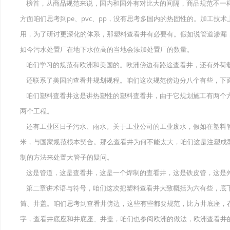
榜首，从商品规范来说，国内和国外有对比大的间隔，商品规范不一
方面咱们思考到pe、pvc、pp，没有思考多国内的热固性的。加工技
用，为了研讨更深化的体系，那塑料查看井有必要有。假如说管道渗漏
如今污水处置厂在地下水位高的当地会添加处置厂的数量。
咱们学习的规范有欧洲和美国的。欧洲傍边有路途查看井，还有外荷
还联系了美国的查看井规划规程。咱们这次规范傍边分八个有些，下
咱们塑料查看井这是讲热塑性的塑料查看井，由于它规划施工有两个
两个工程。
还有工业区日子污水、雨水。关于工业公司的工业废水，假如在塑料
米，与国家规范根本契合。那么查看井为何不能太大，咱们这是注塑成
制的方法来处置大管子的疑问。
这是管道，这是查看井，这是一个焊制的查看井，这是铁皮管，这是
第二章讲术语与符号，咱们这次把塑料查看井大致概括为六有些，底
筒、井盖。咱们思考到查看井傍边，这些有些都要规范，比方井底座，
字，查看井底座和井底座、井盖，咱们也参阅欧洲的做法，欧洲查看井