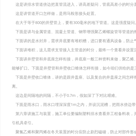
这是讲排水管道傍边把直管流进入，讲高差疑问，管底高差小的时分
这是讲管道开口怎样做，是用马鞍形接头处置。
在大于等于800的井壁管上，要有300毫米的地下管道。这是强度疑问
下面是讲与金属管道、混凝土管道、钢带增强聚乙烯螺旋管等管道的
下面讲的是水封井，需求井底要有堆积槽，进口要有通风设备，防止
下面讲堆积，这儿需求支管接入主管道的时分，最终一个查看井设置
下面讲井壁管和井底座怎样衔接，井底座一般三种资料来做，聚乙烯
能够扩口。下面是井壁管和井壁收口锥体怎样衔接，如今咱们供给的是
下面是井壁收口锥体，讲的是跟井盖座、以及复合的井盖座之间怎样
离。
这边是间隔地的间隔，不小于0.7m，假如深了下对比艰难。
下面是雨水口，雨水口埋深深度1m之内，并设沉泥槽，把雨水傍边带
第六章讲施工与装置，施工单位要编制塑料排水查看井工程备料表，
引机具牵引。
聚氯乙烯和聚丙烯在冬天装置的时分应防止剧烈磕碰，防止对部件形