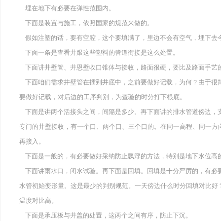
埋在地下有必要在弹性范围内。
下面是装置与施工，依照国家的规范来做的。
假如注塑的话，要有空腔，这个要填满了，里边不会有空气，埋下去
下面一条是查看井跟这些塑料的管道衔接是这么处置。
下面讲井壁管、井恩壁收口锥体与接收，路面很硬，要比及路面手艺
下面咱们需求井壁管在插到井底中，之前要做好记载，为何？由于很
要做好记载，对后边的工序判别，为查验的时分打下根底。
下面是讲两个活接头之间，间隔是多少。再下面讲的排水管道傍边，
专门的井壁接收，有一个口、两个口、三个口的。在同一高程、同一方
再接入。
下面是一般的，有必要做好采纳防止飘浮的方法，特别是地下水位高
下面讲雨水口，闭水试验。再下面是回填。回填是十分严厉的，有必
水管初始变形量。这是最少的判别规范。一天傍边什么时分回填对比好
温度对比高。
下面是承压板与井盖的处置，这两个之间有序，防止下沉。