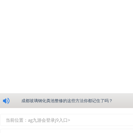
浅析绵阳玻璃钢化粪池的生产工艺
成都玻璃钢化粪池整修的这些方法你都记住了吗？
重庆玻璃钢化粪池的具备的这些优点你都知道吗？
当前位置：
ag九游会登录j9入口
>
如何选择质量较好的四川玻璃钢化粪池？记住这三点