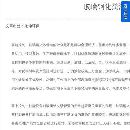
玻璃钢化粪池
四川玻璃钢化粪池逐渐取代传统玻璃钢化粪池的这几点原因
文章出处：龙坤环保
关于重庆玻璃钢化粪池的这些基础知识你都记住了吗？
四川玻璃钢化粪池选购时应该如何进行挑选？
事前控制：玻璃钢夹砂管道的计划是不是科学合理经济，需考虑到许多要素。
备功用、技能参数、生产技能技能水平，计划优化玻璃钢夹砂管道计划标准。
在安装绵阳玻璃钢化粪池时可能遇到这些难题
量控制也是事前控制的要害。经过目测、量测，以及敲、击、摸等直观感触，
使用成都玻璃钢化粪池的七大好处你都记住了吗？
等。对反常材料及产品随时进行进一步的抽检或第三方查验，加以核实。 o形
用的缺陷或不规整性。②密封工作面上的全部表面疵点(除喷霜外)都可能是
霜外的任何表面疵点。③密封圈不应富含下降紧缩里的外界杂质、气泡及空位
事中控制：技能设备对玻璃钢夹砂管道的质量起着至关重要的作用。玻璃钢夹
整打磨设备打磨而成，因而对修整打磨设备的准确性要求较高。玻璃钢夹砂管
要害:①生产前对全部管模进行校对。②修整前检查管道的巴氏硬〉4o度。修