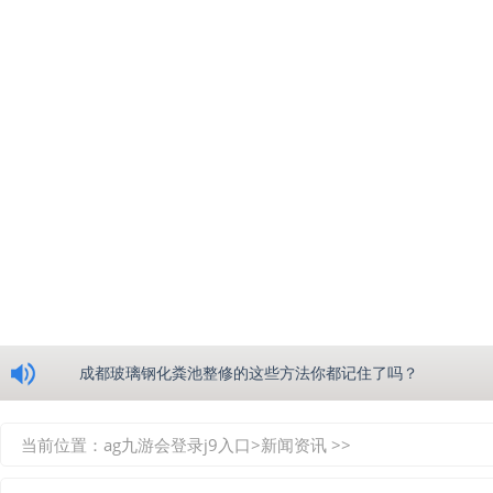
浅析绵阳玻璃钢化粪池的生产工艺
成都玻璃钢化粪池整修的这些方法你都记住了吗？
重庆玻璃钢化粪池的具备的这些优点你都知道吗？
当前位置：
ag九游会登录j9入口
>
新闻资讯
>>
如何选择质量较好的四川玻璃钢化粪池？记住这三点