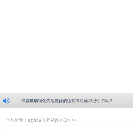
浅析绵阳玻璃钢化粪池的生产工艺
成都玻璃钢化粪池整修的这些方法你都记住了吗？
重庆玻璃钢化粪池的具备的这些优点你都知道吗？
当前位置：
ag九游会登录j9入口
> >>
如何选择质量较好的四川玻璃钢化粪池？记住这三点