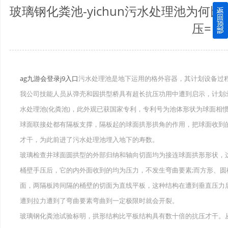
玻璃钢化粪池-yichun污水处理池为
四川玻璃钢化粪池逐渐取代传统玻璃钢化粪池的这几点原因
压=
关于重庆玻璃钢化粪池的这些基础知识你都记住了吗？
四川玻璃钢化粪池选购时应该如何进行挑选？
ag九游会登录j9入口
污水处理池是地下运用的格外容器，其计划设备过
我公司技能人员从弹壳和园拱型桥具有超长抗压功用中遭到启示，计划
在安装绵阳玻璃钢化粪池时可能遇到这些难题
水处理池(化粪池)，此外观已获国家专利，专利号为池体形状为球面相
使用成都玻璃钢化粪池的七大好处你都记住了吗？
球面联接处都有隔板支撑，隔板起的球面拱形拱角的作用，把球面收到
才干，为此前进了污水处理池埋入地下的寿数。
玻璃检查井球面圆拱型的外部归纳和轴向切面均为接连球面拱形形状，
桶壁手压后，它的内外面收到的均为压力，不发生弯曲要素;而方形、
面，两隔板跨间隔的桶壁的切面为直线平板，这种结构在遭到垂直压力
遭到拉力遭到了弯曲要素弯曲到一定极限时就会开裂。
玻璃钢化粪池试验标明，拱形结构比平板结构具有数十倍的抗压才干。