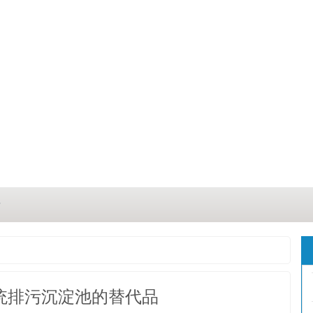
？
？
三点
统排污沉淀池的替代品
这几点原因你都记住了吗？