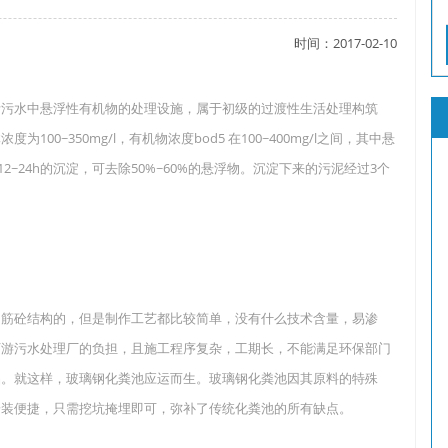
时间：2017-02-10
了吗？
活污水中悬浮性有机物的处理设施，属于初级的过渡性生活处理构筑
0~350mg/l，有机物浓度bod5 在100~400mg/l之间，其中悬
过12~24h的沉淀，可去除50%~60%的悬浮物。沉淀下来的污泥经过3个
？
钢筋砼结构的，但是制作工艺都比较简单，没有什么技术含量，易渗
下游污水处理厂的负担，且施工程序复杂，工期长，不能满足环保部门
品。就这样，玻璃钢化粪池应运而生。玻璃钢化粪池因其原料的特殊
安装便捷，只需挖坑掩埋即可，弥补了传统化粪池的所有缺点。