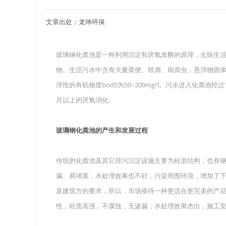
文章出处：龙坤环保
关于重庆玻璃钢化粪池的这些基础知识你都记住
四川玻璃钢化粪池选购时应该如何进行挑选？
玻璃钢化粪池是一种利用沉淀和厌氧发酵的原理，去除生
物。生活污水中含有大量粪便、纸屑、病原虫，悬浮物固体浓度为10
在安装绵阳玻璃钢化粪池时可能遇到这些难题
浮性的有机物度bod5为50~200mg/l。污水进入化粪池经
使用成都玻璃钢化粪池的七大好处你都记住了吗
月以上的厌氧消化。
玻璃钢化粪池的产生和发展过程
传统的化粪池及其它排污沉淀设施主要为砖混结构，也有
漏、易堵塞，水处理效果也不好，污染周围环境，增加了
及建筑方的要求，所以，市场亟待一种更适合更完美的产
性，轻质高强，不腐蚀，无渗漏，水处理效果杰出，施工