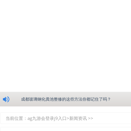
浅析绵阳玻璃钢化粪池的生产工艺
成都玻璃钢化粪池整修的这些方法你都记住了吗？
重庆玻璃钢化粪池的具备的这些优点你都知道吗？
当前位置：
ag九游会登录j9入口
>
新闻资讯
>>
如何选择质量较好的四川玻璃钢化粪池？记住这三点