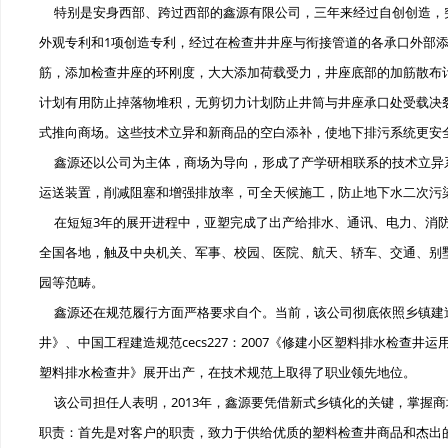
特别是安身西部、跨过西部的鑫源有限公司，三年来经过自创创造，突
外观专利和1项创造专利，经过在检查井井座与衔接管道的各承口外部添
筋，添加检查井座的环刚度，大大添加荷载受力，井座底部的加筋散布
计划有用防止掉落物堆积，无剪切力计划防止井筒与井座承口处受载决
式推向商场。这些技术立异和新商品的空白添补，使地下排污系统更安
鑫源还以公司为主体，商场为导向，形成了产学研相联系的技术立异
运送装置，削减阻塞和增强排放率，可全天候施工，防止地下水二次污
在短短3年的展开进程中，亚塑完成了出产给排水、通讯、电力、消防
全国各地，触及中央机关、军事、校园、医院、航天、轿车、交通、别
园等范畴。
鑫源还在规范履行方面严格要求自个。当前，该公司彻底依照乡镇建造职业规
井》、中国工程建造规范cecs227：2007《修建小区塑料排水检查井运
塑料排水检查井》展开出产，在技术规范上取得了职业领先地位。
该公司担任人表明，2013年，鑫源要凭借新式乡镇化的关键，掌握商
职责：首先是对客户的职责，致力于供给优质的塑料检查井商品和杰出的