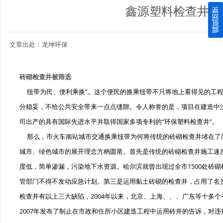
鑫源塑料检查井获
四川玻璃钢化粪池逐渐取代传统玻璃钢化粪池的这几点原因
文章出处：龙坤环保
关于重庆玻璃钢化粪池的这些基础知识你都记住了吗？
四川玻璃钢化粪池选购时应该如何进行挑选？
砖砌检查井被筛选
纽带为民、便利乘换”。这个便民的换乘纽带不只将地上看得见的工程
在安装绵阳玻璃钢化粪池时可能遇到这些难题
分稳妥，不给公共安全带来一点点缝隙。令人称誉的是，项目在建造中
使用成都玻璃钢化粪池的七大好处你都记住了吗？
司出产的具有国际先进水平并取得国家多项专利的“环保塑料检查井”。
那么，市火车南站城市交通换乘纽带为何将传统的砖砌检查井堵在了
城市、绿色城市的展开理念方枘圆凿。首先是传统的砖砌检查井施工速
度低，简单渗漏，污染地下水资源。哈尔滨就曾出现过全市1500处砖
管部门不得不发动应急计划。第三是运用黏土砖砌的检查井，占用了名
检查井有以上三大缺陷，2004年以来，北京、上海、、、广东等十多
2007年发布了制止在市政和住所小区建造工程中运用砖井的告诉，对