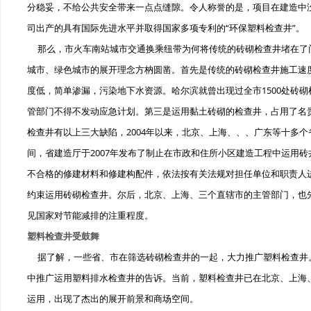
分稳妥，不给公共安全带来一点点缝隙。令人称誉的是，项目在建造中
司出产的具有国际先进水平并取得国家多项专利的“环保塑料检查井”。
那么，市火车南站城市交通换乘纽带为何将传统的砖砌检查井堵在了
城市、绿色城市的展开理念方枘圆凿。首先是传统的砖砌检查井施工速
度低，简单渗漏，污染地下水资源。哈尔滨就曾出现过全市1500处砖
管部门不得不发动应急计划。第三是运用黏土砖砌的检查井，占用了名
检查井有以上三大缺陷，2004年以来，北京、上海、、、广东等十多
间，省建造厅于2007年发布了制止在市政和住所小区建造工程中运用
不合格的修建材料和修建构配件，依法按有关法规对担任单位和职责人进
约束运用砖砌检查井。尔后，北京、上海、三个直辖市的主管部门，也
见国家对节能减排的注重程度。
塑料检查井受鼓舞
据了解，一些省、市在筛选砖砌检查井的一起，大力推广塑料检查井
中推广运用塑料排水检查井的告诉。当前，塑料检查井已在北京、上海
运用，出现了杰出的展开前景和商场空间。