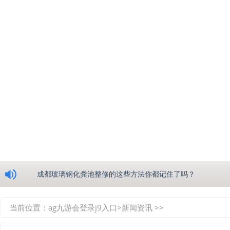
浅析绵阳玻璃钢化粪池的生产工艺
成都玻璃钢化粪池整修的这些方法你都记住了吗？
重庆玻璃钢化粪池的具备的这些优点你都知道吗？
当前位置：
ag九游会登录j9入口
>
新闻资讯
>>
如何选择质量较好的四川玻璃钢化粪池？记住这三点