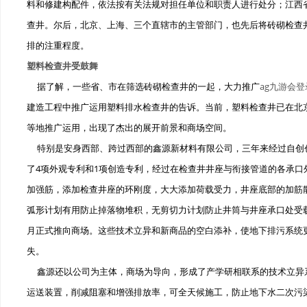
料和修建构配件，依法按有关法规对担任单位和职责人进行处分；江西省
查井。尔后，北京、上海、三个直辖市的主管部门，也先后将砖砌检查
排的注重程度。
塑料检查井受鼓舞
据了解，一些省、市在筛选砖砌检查井的一起，大力推广
ag九游会登
建造工程中推广运用塑料排水检查井的告诉。当前，塑料检查井已在北
等地推广运用，出现了杰出的展开前景和商场空间。
特别是安身西部、跨过西部的鑫源新材料有限公司，三年来经过自创
了4项外观专利和1项创造专利，经过在检查井井座与衔接管道的各承口
加强筋，添加检查井座的环刚度，大大添加荷载受力，井座底部的加筋
弧形计划有用防止掉落物堆积，无剪切力计划防止井筒与井座承口处受
月正式推向商场。这些技术立异和新商品的空白添补，使地下排污系统
失。
鑫源还以公司为主体，商场为导向，形成了产学研相联系的技术立异
运送装置，削减阻塞和增强排放率，可全天候施工，防止地下水二次污