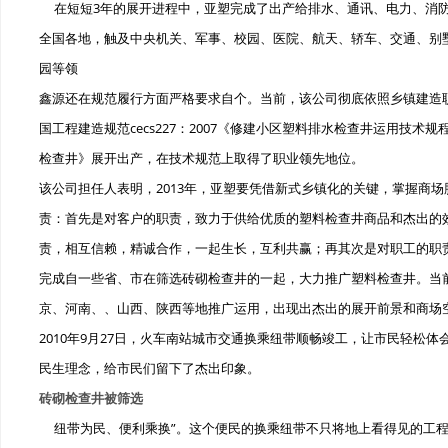
在短短3年的展开进程中，亚塑完成了出产给排水、通讯、电力、消防
全国各地，触及中央机关、军事、校园、医院、航天、轿车、交通、别
园等领
鑫源还在规范履行方面严格要求自个。当前，该公司彻底依照乡镇建造职业规范
国工程建造规范cecs227：2007《修建小区塑料排水检查井运用技术规
检查井》展开出产，在技术规范上取得了职业领先地位。
该公司担任人表明，2013年，亚塑要凭借新式乡镇化的关键，掌握商
责：首先是对客户的职责，致力于供给优质的塑料检查井商品和杰出的效
责，相互信赖，精诚合作，一起生长，互利共赢；再其次是对职工的职
完成自一些省、市在筛选砖砌检查井的一起，大力推广塑料检查井。当
京、河南、、山西、陕西等地推广运用，出现出杰出的展开前景和商场
2010年9月27日，火车南站城市交通换乘纽带顺畅竣工，让市民轻松
民生理念，给市民们留下了杰出印象。
砖砌检查井被筛选
纽带为民、便利乘换”。这个便民的换乘纽带不只将地上看得见的工程