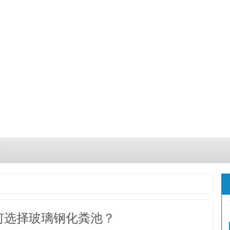
？
？
三点
何选择玻璃钢化粪池？
这几点原因你都记住了吗？