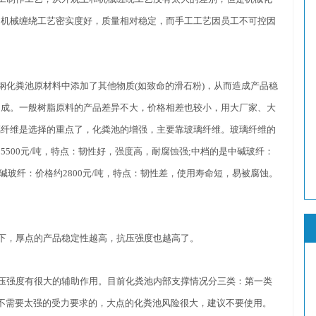
，机械缠绕工艺密实度好，质量相对稳定，而手工工艺因员工不可控因
。
化粪池原材料中添加了其他物质(如致命的滑石粉)，从而造成产品稳
构成。一般树脂原料的产品差异不大，价格相差也较小，用大厂家、大
璃纤维是选择的重点了，化粪池的增强，主要靠玻璃纤维。玻璃纤维的
500元/吨，特点：韧性好，强度高，耐腐蚀强;中档的是中碱玻纤：
高碱玻纤：价格约2800元/吨，特点：韧性差，使用寿命短，易被腐蚀。
，厚点的产品稳定性越高，抗压强度也越高了。
强度有很大的辅助作用。目前化粪池内部支撑情况分三类：第一类
不需要太强的受力要求的，大点的化粪池风险很大，建议不要使用。