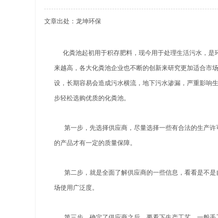
文章出处：龙坤环保
关于重庆玻璃钢化粪池的这些基础知识你都记住
四川玻璃钢化粪池选购时应该如何进行挑选？
化粪池起初用于积存肥料，现今用于处理生活污水，是环
来越高，各大化粪池企业也不断的创新来研究更加适合市
在安装绵阳玻璃钢化粪池时可能遇到这些难题
设，长期容易会造成污水横流，地下污水渗漏，严重影响生
使用成都玻璃钢化粪池的七大好处你都记住了吗
步轻松选购优质的化粪池。
第一步，先选择供应商，尽量选择一些有合法的生产许可证
的产品才有一定的质量保障。
第二步，就是全面了解供应商的一些信息，看看是不是自
场使用广泛度。
第三步，确定了供应商之后，要看下生产工艺，一般手工