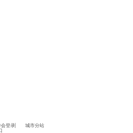
游会登录
城市分站
口