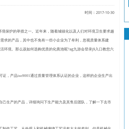
时间：2017-10-30
了吗？
境保护的举措之一。近年来，随着城镇化以及人们对环境卫生要求越
场需求的产品，其中也不免有一些小企业为了牟利，忽视质量体系建
ag九游会登录j9入口
活环境。那么该如何选购优质的化粪池呢?
教您六
？
，产品iso9001通过质量管理体系认证的企业，这样的企业生产出
己生产的产品，详细询问下生产能力及其售后团队，了解一下去市
制作工艺，从外观上和机械缠绕工艺没有太大的差别，但是机械化