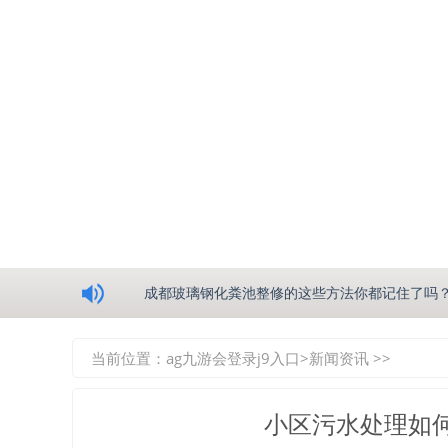
浅析绵阳玻璃钢化粪池的生产工艺
成都玻璃钢化粪池整修的这些方法你都记住了吗
重庆玻璃钢化粪池的具备的这些优点你都知道吗
当前位置：
ag九游会登录j9入口
>
新闻资讯
>>
如何选择质量较好的四川玻璃钢化粪池？记住这
小区污水处理如
四川玻璃钢化粪池逐渐取代传统玻璃钢化粪池的