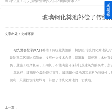
当前位置：
ag九游会登录j9入口
>
新闻资讯
>>
如何选择质量较好的四川玻璃钢化粪池？记住这三点
玻璃钢化粪池补偿了传统
四川玻璃钢化粪池逐渐取代传统玻璃钢化粪池的这几点原因
文章出处：龙坤环保
关于重庆玻璃钢化粪池的这些基础知识你都记住了吗？
四川玻璃钢化粪池选购时应该如何进行挑选？
ag九游会登录j9入口
补偿了传统化粪池的一切缺陷,传统的化粪池及
是制造工艺都比拟简单，没有什么技术含量，易渗漏、易梗塞，水处置
在安装绵阳玻璃钢化粪池时可能遇到这些难题
负，且施工程序复杂，工期长，不能满足环保部门及建筑方的央求，所
使用成都玻璃钢化粪池的七大好处你都记住了吗？
就这样，玻璃钢化粪池应运而生。玻璃钢化粪池因其原料的特殊性，
便利，只需挖坑掩埋即可，补偿了传统化粪池的一切缺陷。
上一篇：