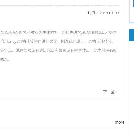
时间：2018-01-09
了吗？
强度玻璃纤维复合材料为主体材料，采用先进的玻璃钢缠绕工艺制作
用ansys结构计算软件进行强度、刚度优化设计、结构设计独特、
长等特点。池体两端设有进出水口和罐顶设有检查井口，池内用隔仓板
？
化效果。
下一篇：
more