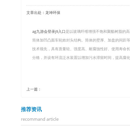
文章出处：龙坤环保
关于重庆玻璃钢化粪池的这些基础知识你都记住
四川玻璃钢化粪池选购时应该如何进行挑选？
ag九游会登录j9入口
是以玻璃纤维增强不饱和聚酯树脂的高
筒体加凹凸面车轮姓封头结构。筒体的壁厚、加盘的间距等采
在安装绵阳玻璃钢化粪池时可能遇到这些难题
技术领先，具有质量轻、强度高、耐腐蚀性好、使用寿命
使用成都玻璃钢化粪池的七大好处你都记住了吗
分格，并设有环流泛水装置以增加污水滞留时间，提高腐
上一篇：
推荐资讯
recommand article