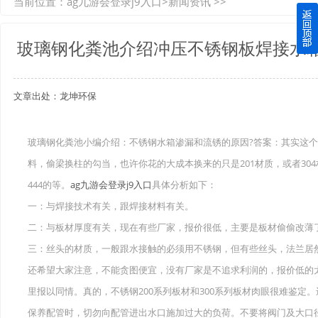
当前位置：
ag九游会登录j9入口
>
新闻资讯
>>
如何选择质量较好的四川玻璃钢化粪池？记住这三点
玻璃钢化粪池介绍冲压不锈钢板焊接水
四川玻璃钢化粪池逐渐取代传统玻璃钢化粪池的这几点原因
文章出处：龙坤环保
关于重庆玻璃钢化粪池的这些基础知识你都记住了吗？
四川玻璃钢化粪池选购时应该如何进行挑选？
玻璃钢化粪池小编介绍：不锈钢水箱渗漏和流锈的原因?答案：其实这
料，偷梁换柱的勾当，也许你花的大成本换来的只是201材质，或者304材
在安装绵阳玻璃钢化粪池时可能遇到这些难题
444的等。
ag九游会登录j9入口
具体分析如下：
使用成都玻璃钢化粪池的七大好处你都记住了吗？
一：与焊接技术有关，跟焊接材料有关。
二：与板材厚度有关，现在有些厂家，报价很低，主要是板材偷偷改薄
三：丝头的材质，一般跟水接触的必须用不锈钢，但有些丝头，法兰居
还希望大家注意，不能贪图便宜，没有厂家是不追求利润的，报价低的
里报以同情。真的，不锈钢200系列板材和300系列板材肉眼很难鉴定
保养配管时，切勿向配管进出水口施加过大的负荷。不要将阀门及大口