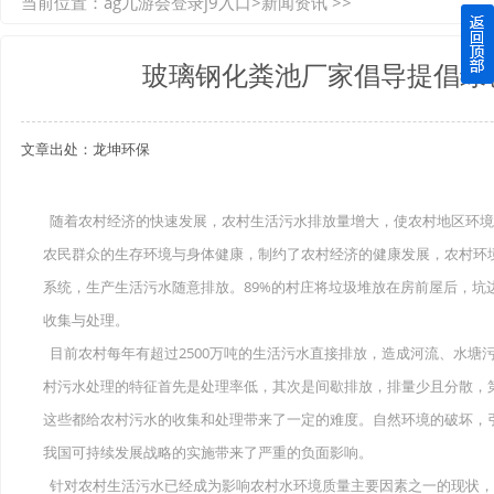
当前位置：
ag九游会登录j9入口
>
新闻资讯
>>
如何选择质量较好的四川玻璃钢化粪池？记住这三点
玻璃钢化粪池厂家倡导提倡绿
四川玻璃钢化粪池逐渐取代传统玻璃钢化粪池的这几点原因
文章出处：龙坤环保
关于重庆玻璃钢化粪池的这些基础知识你都记住了吗？
四川玻璃钢化粪池选购时应该如何进行挑选？
随着农村经济的快速发展，农村生活污水排放量增大，使农村地区环境
农民群众的生存环境与身体健康，制约了农村经济的健康发展，农村环境
在安装绵阳玻璃钢化粪池时可能遇到这些难题
系统，生产生活污水随意排放。89%的村庄将垃圾堆放在房前屋后，坑
使用成都玻璃钢化粪池的七大好处你都记住了吗？
收集与处理。
目前农村每年有超过2500万吨的生活污水直接排放，造成河流、水塘
村污水处理的特征首先是处理率低，其次是间歇排放，排量少且分散，
这些都给农村污水的收集和处理带来了一定的难度。自然环境的破坏，
我国可持续发展战略的实施带来了严重的负面影响。
针对农村生活污水已经成为影响农村水环境质量主要因素之一的现状，