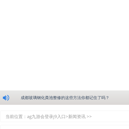
浅析绵阳玻璃钢化粪池的生产工艺
成都玻璃钢化粪池整修的这些方法你都记住了吗？
重庆玻璃钢化粪池的具备的这些优点你都知道吗？
当前位置：
ag九游会登录j9入口
>
新闻资讯
>>
如何选择质量较好的四川玻璃钢化粪池？记住这三点