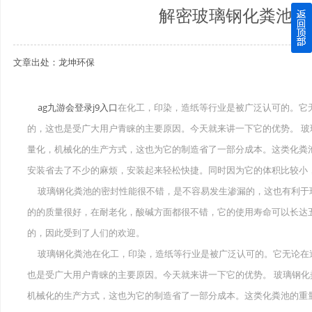
解密玻璃钢化粪池受
四川玻璃钢化粪池逐渐取代传统玻璃钢化粪池的这几点原因
文章出处：龙坤环保
关于重庆玻璃钢化粪池的这些基础知识你都记住了吗？
四川玻璃钢化粪池选购时应该如何进行挑选？
ag九游会登录j9入口
在化工，印染，造纸等行业是被广泛认可的。它
的，这也是受广大用户青睐的主要原因。今天就来讲一下它的优势。 
在安装绵阳玻璃钢化粪池时可能遇到这些难题
量化，机械化的生产方式，这也为它的制造省了一部分成本。这类化粪
使用成都玻璃钢化粪池的七大好处你都记住了吗？
安装省去了不少的麻烦，安装起来轻松快捷。同时因为它的体积比较小
玻璃钢化粪池的密封性能很不错，是不容易发生渗漏的，这也有利于
的的质量很好，在耐老化，酸碱方面都很不错，它的使用寿命可以长达
的，因此受到了人们的欢迎。
玻璃钢化粪池在化工，印染，造纸等行业是被广泛认可的。它无论在
也是受广大用户青睐的主要原因。今天就来讲一下它的优势。 玻璃钢
机械化的生产方式，这也为它的制造省了一部分成本。这类化粪池的重